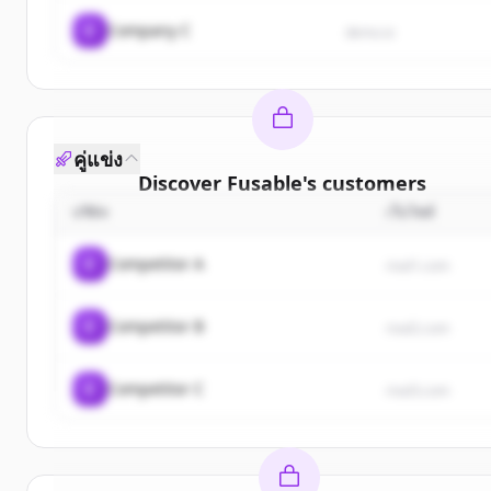
C
Company C
demo.io
คู่แข่ง
Discover
Fusable
's
customers
บริษัท
เว็บไซต์
Sign up for free to view all
customers
of
Fusable
.
New accounts include trial credits to get started.
C
Competitor A
rival1.com
Create Free Account
C
Competitor B
rival2.com
มีบัญชีอยู่แล้วใช่ไหม
ลงชื่อเข้าใช้
C
Competitor C
rival3.com