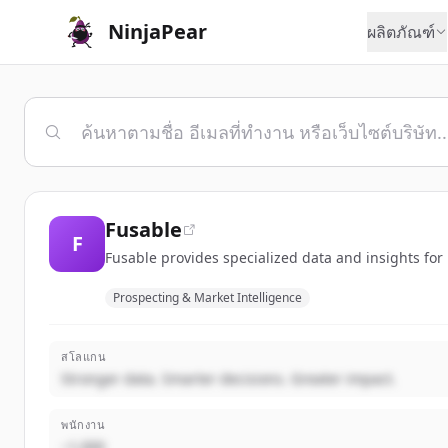
NinjaPear
ผลิตภัณฑ์
Fusable
F
Fusable provides specialized data and insights for 
Prospecting & Market Intelligence
สโลแกน
Stronger data. Smarter decisions. Greater impact.
พนักงาน
~1,000