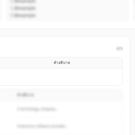
@example
@example
@example
</>
คำอธิบาย
คำอธิบาย
A technology company...
Enterprise software provider...