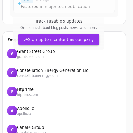
NEWS
2 days ago
Featured in major tech publication
Track
Fusable
's updates
Get notified about blog posts, news, and more.
People also viewed
Sign up to monitor this company
Grant Street Group
G
grantstreet.com
Constellation Energy Generation Llc
C
constellationenergy.com
Fitprime
F
fitprime.com
Apollo.io
A
apollo.io
Canal+ Group
C
canalplusgroup.com