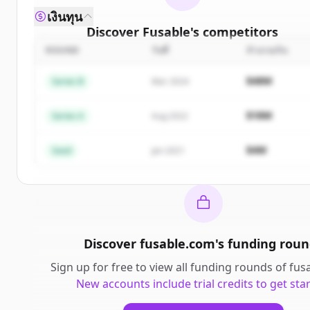
เงินทุน
Discover
Fusable
's
competitors
ROUND
วันที่
จำนวนเงิน
Sign up for free to view all
competitors
of
Fusabl
New accounts include trial credits to get started.
$48M
Series B
Mar 2024
Create Free Account
$18M
Series A
Aug 2022
มีบัญชีอยู่แล้วใช่ไหม
ลงชื่อเข้าใช้
$4M
Seed
Jan 2021
Discover
fusable.com
's
funding roun
Sign up for free to view all
funding rounds
of
fus
New accounts include trial credits to get sta