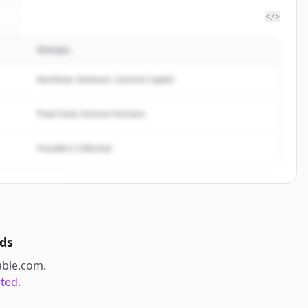
</>
นักลงทุน
e
.
Northstar Ventures, Summit Capital
Peak Fund, Horizon Partners
Founders Collective
ds
able.com
.
rted.