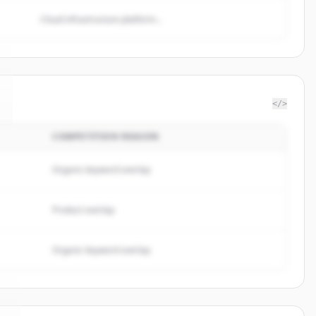
Cloud infrastructure platform...
</>
COMPETITION REASON
Organic keyword overlap
Product overlap
Organic keyword overlap