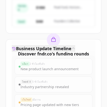
Series
Create Free Account
$18M
Peak Fund, Horizon
A
Partners
มีบัญชีอยู่แล้วใช่ไหม
ลงชื่อเข้าใช้
$4M
Founders Collective
Seed
Business Update Timeline
Discover
fndr.co
's
funding rounds
Sign up for free to view all
funding
บล็อก
2 ชั่วโมงที่แล้ว
rounds
of
fndr.co
.
New product launch announcement
New accounts include trial credits to
get started.
โพสต์ X
5 ชั่วโมงที่แล้ว
Industry partnership revealed
Create Free Account
เว็บไซต์
เมื่อวาน
มีบัญชีอยู่แล้วใช่ไหม
ลงชื่อเข้าใช้
Pricing page updated with new tiers