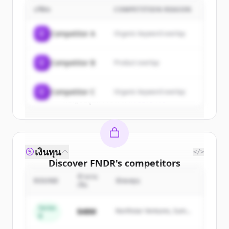
บริษัท
COMPETITION REASON
Sign up for free to view all
customers
of
FNDR
.
C
Competitor A
Organic keyword overlap
New accounts include trial credits to
get started.
C
Competitor B
Product overlap
Create Free Account
C
Competitor C
Organic keyword overlap
มีบัญชีอยู่แล้วใช่ไหม
ลงชื่อเข้าใช้
เงินทุน
</>
Discover
FNDR
's
competitors
จำนวน
Sign up for free to view all
competitors
ROUND
นักลงทุน
เงิน
of
FNDR
.
New accounts include trial credits to
Series
$48M
Northstar Ventures, Summit
B
get started.
Capital