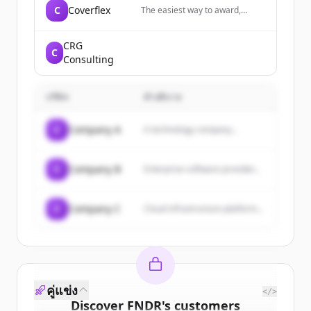
C
Coverflex
The easiest way to award,
manage and enjoy flexible
benefits and insurance. We give
you the tools to reduce your
CRG
C
costs and maximise your
Consulting
people's earnings.
บริษัท
คำอธิบาย
C
Company A
A technology company...
C
Company B
Enterprise software provider...
C
Company C
Cloud infrastructure platform...
คู่แข่ง
</>
Discover
FNDR
's
customers