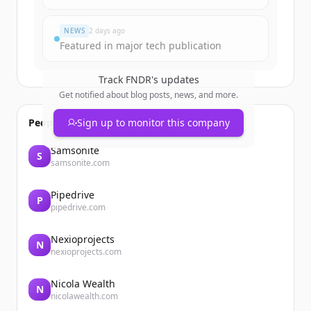
NEWS
2 days ago
Featured in major tech publication
Track
FNDR
's updates
Get notified about blog posts, news, and more.
People also viewed
Sign up to monitor this company
Samsonite
S
samsonite.com
Pipedrive
P
pipedrive.com
Nexioprojects
N
nexioprojects.com
Nicola Wealth
N
nicolawealth.com