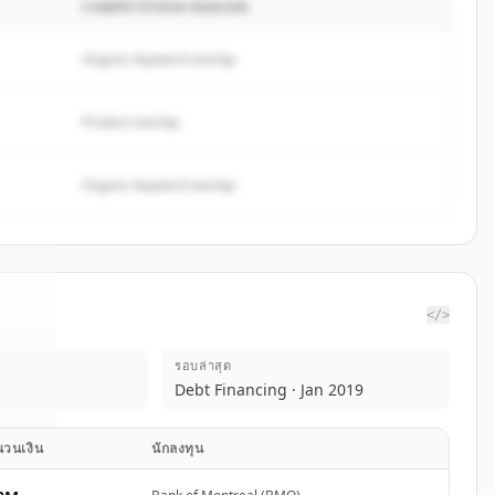
COMPETITION REASON
Organic keyword overlap
Product overlap
Organic keyword overlap
</>
รอบล่าสุด
int
.
Debt Financing · Jan 2019
d.
วนเงิน
นักลงทุน