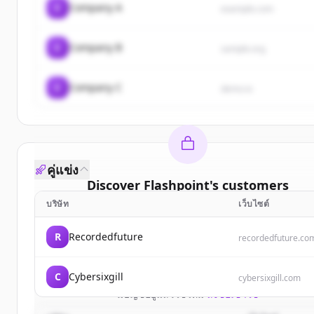
C
Company A
example.com
C
Company B
sample.org
C
Company C
demo.io
คู่แข่ง
Discover
Flashpoint
's
customers
บริษัท
เว็บไซต์
Sign up for free to view all
customers
of
Flashpoi
New accounts include trial credits to get started
R
Recordedfuture
recordedfuture.co
Create Free Account
C
Cybersixgill
cybersixgill.com
มีบัญชีอยู่แล้วใช่ไหม
ลงชื่อเข้าใช้