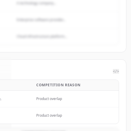
A technology company...
Enterprise software provider...
Cloud infrastructure platform...
</>
COMPETITION REASON
nt
.
.
Product overlap
m
Product overlap