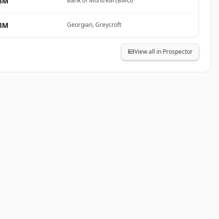
8M
Bank of Montreal (BMO)
8M
Georgian, Greycroft
View all in Prospector