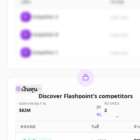
บริษัท
เว็บไซต์
C
Competitor A
rival1.com
C
Competitor B
rival2.com
C
Competitor C
rival3.com
เงินทุน
Discover
Flashpoint
's
competitors
ยอดระดมทุนรวม
ROUNDS
Sign up for free to view all
competitors
of
Flashpo
$82M
2
New accounts include trial credits to get starte
ROUND
วันที่
จำน
Create Free Account