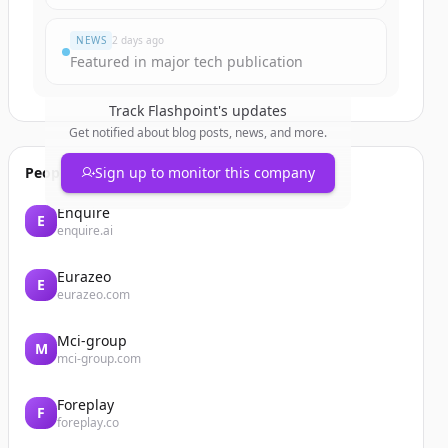
NEWS
2 days ago
Featured in major tech publication
Track
Flashpoint
's updates
Get notified about blog posts, news, and more.
People also viewed
Sign up to monitor this company
Enquire
E
enquire.ai
Eurazeo
E
eurazeo.com
Mci-group
M
mci-group.com
Foreplay
F
foreplay.co