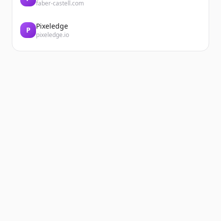
faber-castell.com
Pixeledge
P
pixeledge.io