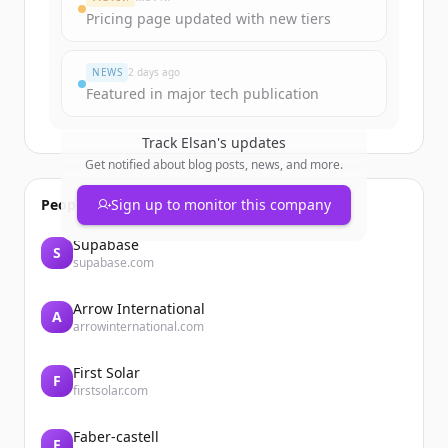
Pricing page updated with new tiers
NEWS
2 days ago
Featured in major tech publication
Track
Elsan
's updates
Get notified about blog posts, news, and more.
People also viewed
Sign up to monitor this company
Supabase
S
supabase.com
Arrow International
A
arrowinternational.com
First Solar
F
firstsolar.com
Faber-castell
F