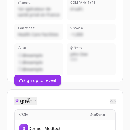
สโลแกน
COMPANY TYPE
1er opérateur de
ส่วนตัว
santé privé en France
อุตสาหกรรม
พนักงาน
Health Care Facilities
~1,000
สังคม
ผู้บริหาร
John Doe
@example
CEO
@example
@example
Sign up to reveal
ลูกค้า
</>
บริษัท
คำอธิบาย
D
Dornier Medtech