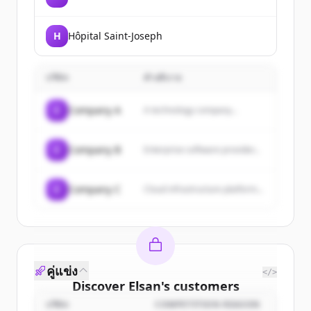
H
Hôpital Saint-Joseph
บริษัท
คำอธิบาย
C
Company A
A technology company...
C
Company B
Enterprise software provider...
C
Company C
Cloud infrastructure platform...
คู่แข่ง
</>
Discover
Elsan
's
customers
บริษัท
COMPETITION REASON
Sign up for free to view all
customers