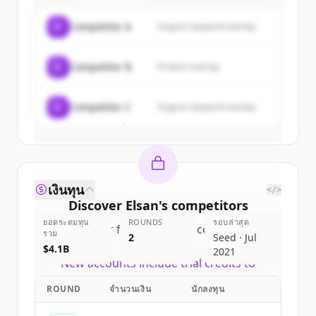
of
Elsan
.
C
Competitor A
Organic keyword overlap
New accounts include trial credits to
get started.
C
Competitor B
Product overlap
Create Free Account
C
Competitor C
Organic keyword overlap
มีบัญชีอยู่แล้วใช่ไหม
ลงชื่อเข้าใช้
เงินทุน
</>
Discover
Elsan
's
competitors
ยอดระดมทุน
ROUNDS
รอบล่าสุด
Sign up for free to view all
competitors
รวม
2
Seed · Jul
of
Elsan
.
$4.1B
2021
New accounts include trial credits to
get started.
ROUND
จำนวนเงิน
นักลงทุน