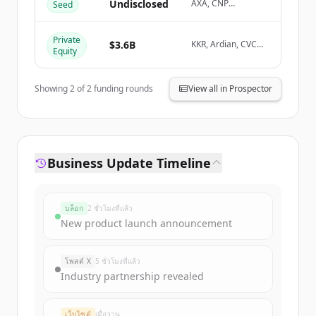
Create Free Account
Undisclosed
AXA, CNP
Seed
Assurances
มีบัญชีอยู่แล้วใช่ไหม
ลงชื่อเข้าใช้
Private
$3.6B
KKR, Ardian, CVC
Equity
Capital Partners,
Tethys Invest
Showing
2
of
2
funding rounds
View all in Prospector
Business Update Timeline
บล็อก
2 ชั่วโมงที่แล้ว
New product launch announcement
โพสต์ X
5 ชั่วโมงที่แล้ว
Industry partnership revealed
เว็บไซต์
เมื่อวาน