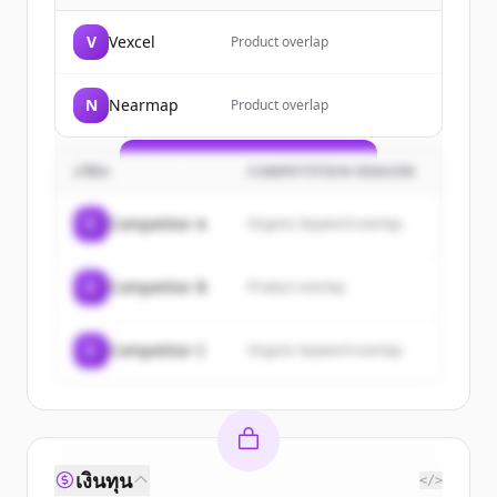
Sign up for free to view all
customers
V
Vexcel
Product overlap
of
Eagleview US
.
New accounts include trial credits to
N
Nearmap
Product overlap
get started.
Create Free Account
บริษัท
COMPETITION REASON
มีบัญชีอยู่แล้วใช่ไหม
ลงชื่อเข้าใช้
C
Competitor A
Organic keyword overlap
C
Competitor B
Product overlap
C
Competitor C
Organic keyword overlap
เงินทุน
</>