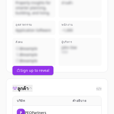
Property insights for
ส่วนตัว
smarter planning,
building, and living.
อุตสาหกรรม
พนักงาน
Application Software
~1,000
สังคม
ผู้บริหาร
John Doe
@example
CEO
@example
@example
Sign up to reveal
ลูกค้า
</>
บริษัท
คำอธิบาย
P
PEOPartners