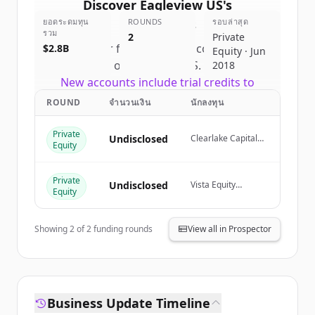
Discover
Eagleview US
's
ยอดระดมทุน
competitors
ROUNDS
รอบล่าสุด
รวม
2
Private
Sign up for free to view all
competitors
$2.8B
Equity · Jun
of
Eagleview US
.
2018
New accounts include trial credits to
get started.
ROUND
จำนวนเงิน
นักลงทุน
Private
Create Free Account
Undisclosed
Clearlake Capital
Equity
Group, Vista Equity
Partners, Building
มีบัญชีอยู่แล้วใช่ไหม
ลงชื่อเข้าใช้
Ventures
Private
Undisclosed
Vista Equity
Equity
Partners
Showing
2
of
2
funding rounds
View all in Prospector
Business Update Timeline