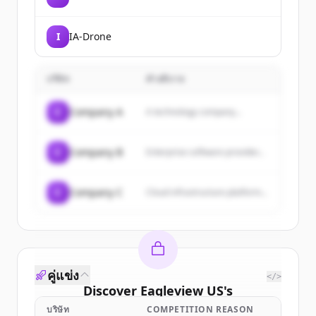
I
IA-Drone
บริษัท
คำอธิบาย
C
Company A
A technology company...
C
Company B
Enterprise software provider...
C
Company C
Cloud infrastructure platform...
คู่แข่ง
</>
Discover
Eagleview US
's
customers
บริษัท
COMPETITION REASON