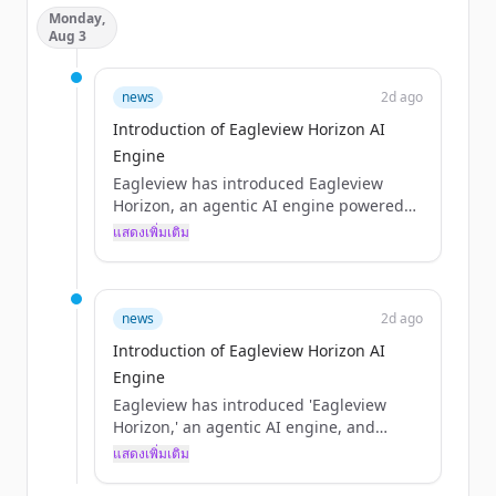
Monday,
Aug 3
news
2d ago
Introduction of Eagleview Horizon AI
Engine
Eagleview has introduced Eagleview
Horizon, an agentic AI engine powered
by property intelligence, and opened
แสดงเพิ่มเติม
registration for Futureview 2026.
news
2d ago
Introduction of Eagleview Horizon AI
Engine
Eagleview has introduced 'Eagleview
Horizon,' an agentic AI engine, and
updated the page to include information
แสดงเพิ่มเติม
on API integrations and registration for
Futureview 2026.