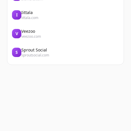
Iittala
I
iittala.com
Veezoo
V
veezoo.com
Sprout Social
S
sproutsocial.com