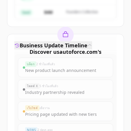
มีบัญชีอยู่แล้วใช่ไหม
ลงชื่อเข้าใช้
$4M
Founders Collective
Seed
Business Update Timeline
Discover
usautoforce.com
's
funding rounds
บล็อก
2 ชั่วโมงที่แล้ว
Sign up for free to view all
funding
New product launch announcement
rounds
of
usautoforce.com
.
New accounts include trial credits to
โพสต์ X
5 ชั่วโมงที่แล้ว
get started.
Industry partnership revealed
Create Free Account
เว็บไซต์
เมื่อวาน
Pricing page updated with new tiers
มีบัญชีอยู่แล้วใช่ไหม
ลงชื่อเข้าใช้
NEWS
2 days ago