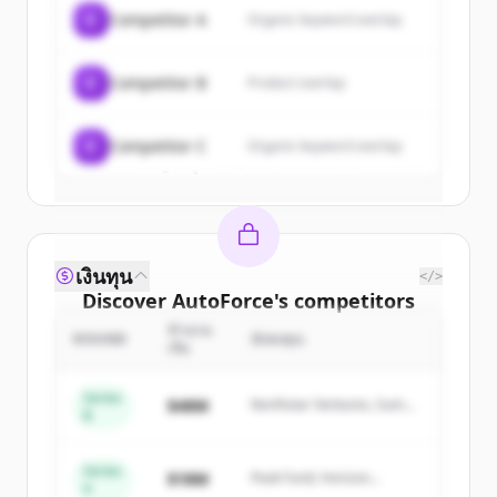
of
AutoForce
.
C
Competitor A
Organic keyword overlap
New accounts include trial credits to
get started.
C
Competitor B
Product overlap
Create Free Account
C
Competitor C
Organic keyword overlap
มีบัญชีอยู่แล้วใช่ไหม
ลงชื่อเข้าใช้
เงินทุน
</>
Discover
AutoForce
's
competitors
จำนวน
Sign up for free to view all
competitors
ROUND
นักลงทุน
เงิน
of
AutoForce
.
New accounts include trial credits to
Series
$48M
Northstar Ventures, Summit
B
get started.
Capital
Series
Create Free Account
$18M
Peak Fund, Horizon
A
Partners