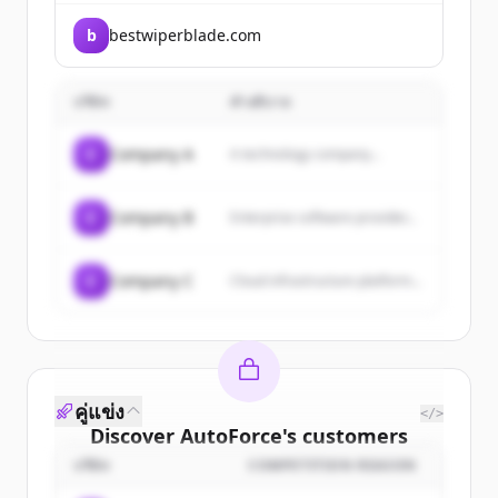
b
bestwiperblade.com
บริษัท
คำอธิบาย
C
Company A
A technology company...
C
Company B
Enterprise software provider...
C
Company C
Cloud infrastructure platform...
คู่แข่ง
</>
Discover
AutoForce
's
customers
บริษัท
COMPETITION REASON
Sign up for free to view all
customers