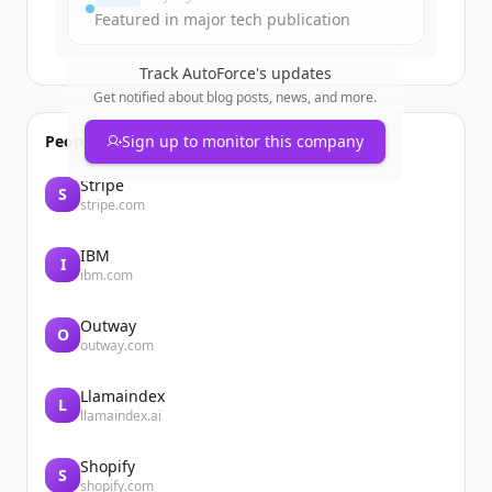
Featured in major tech publication
Track
AutoForce
's updates
Get notified about blog posts, news, and more.
People also viewed
Sign up to monitor this company
Stripe
S
stripe.com
IBM
I
ibm.com
Outway
O
outway.com
Llamaindex
L
llamaindex.ai
Shopify
S
shopify.com