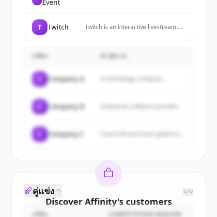
Event
T
Twitch
Twitch is an interactive livestreaming
service for content spanning gaming,
entertainment, sports, music, and
more.
บริษัท
คำอธิบาย
C
Company A
A technology company...
C
Company B
Enterprise software provider...
C
Company C
Cloud infrastructure platform...
คู่แข่ง
</>
Discover
Affinity
's
customers
บริษัท
COMPETITION REASON