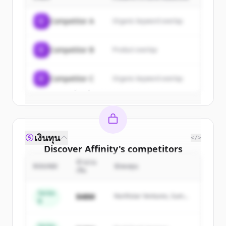
Sign up for free to view all
customers
of
Affinity
.
C
Competitor A
Organic keyword overlap
New accounts include trial credits to
get started.
C
Competitor B
Product overlap
Create Free Account
C
Competitor C
Organic keyword overlap
มีบัญชีอยู่แล้วใช่ไหม
ลงชื่อเข้าใช้
เงินทุน
</>
Discover
Affinity
's
competitors
จำนวน
Sign up for free to view all
competitors
ROUND
นักลงทุน
เงิน
of
Affinity
.
New accounts include trial credits to
Series
$48M
Northstar Ventures, Summit
B
get started.
Capital