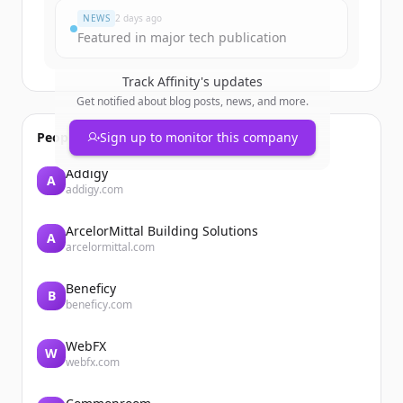
NEWS
2 days ago
Featured in major tech publication
Track
Affinity
's updates
Get notified about blog posts, news, and more.
People also viewed
Sign up to monitor this company
Addigy
A
addigy.com
ArcelorMittal Building Solutions
A
arcelormittal.com
Beneficy
B
beneficy.com
WebFX
W
webfx.com