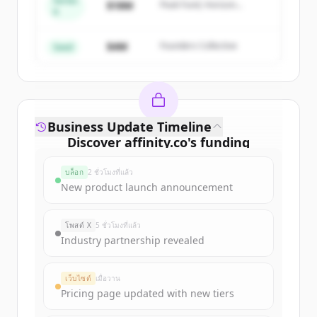
Series
Create Free Account
$18M
Peak Fund, Horizon
A
Partners
มีบัญชีอยู่แล้วใช่ไหม
ลงชื่อเข้าใช้
$4M
Founders Collective
Seed
Business Update Timeline
Discover
affinity.co
's
funding
rounds
บล็อก
2 ชั่วโมงที่แล้ว
Sign up for free to view all
funding
New product launch announcement
rounds
of
affinity.co
.
New accounts include trial credits to
โพสต์ X
5 ชั่วโมงที่แล้ว
get started.
Industry partnership revealed
Create Free Account
เว็บไซต์
เมื่อวาน
Pricing page updated with new tiers
มีบัญชีอยู่แล้วใช่ไหม
ลงชื่อเข้าใช้