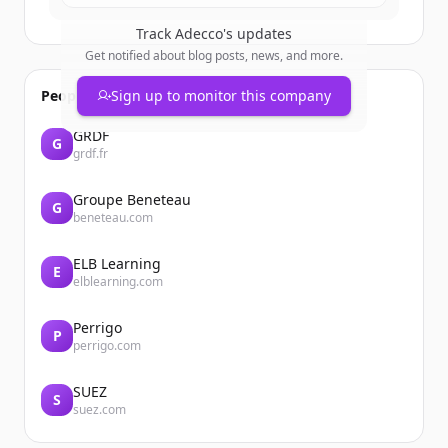
Track
Adecco
's updates
Get notified about blog posts, news, and more.
People also viewed
Sign up to monitor this company
GRDF
G
grdf.fr
Groupe Beneteau
G
beneteau.com
ELB Learning
E
elblearning.com
Perrigo
P
perrigo.com
SUEZ
S
suez.com