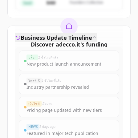
$4M
Founders Collective
Seed
Business Update Timeline
Discover
adecco.it
's
funding
rounds
บล็อก
2 ชั่วโมงที่แล้ว
Sign up for free to view all
funding
New product launch announcement
rounds
of
adecco.it
.
New accounts include trial credits to
โพสต์ X
5 ชั่วโมงที่แล้ว
get started.
Industry partnership revealed
Create Free Account
เว็บไซต์
เมื่อวาน
Pricing page updated with new tiers
มีบัญชีอยู่แล้วใช่ไหม
ลงชื่อเข้าใช้
NEWS
2 days ago
Featured in major tech publication