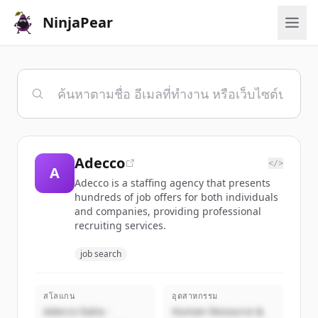
NinjaPear
Adecco
</>
A
Adecco is a staffing agency that presents
hundreds of job offers for both individuals
and companies, providing professional
recruiting services.
job search
สโลแกน
อุตสาหกรรม
Adecco Italia -
Human Resource &