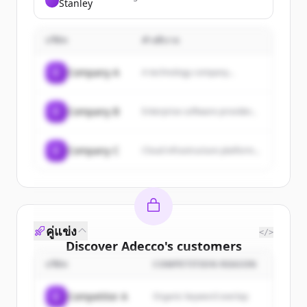
Stanley
provides investment banking,
securities services, asset
management, and wealth
บริษัท
management.
คำอธิบาย
C
Company A
A technology company...
C
Company B
Enterprise software provider...
C
Company C
Cloud infrastructure platform...
คู่แข่ง
</>
Discover
Adecco
's
customers
บริษัท
COMPETITION REASON
Sign up for free to view all
customers
of
Adecco
.
C
Competitor A
Organic keyword overlap
New accounts include trial credits to