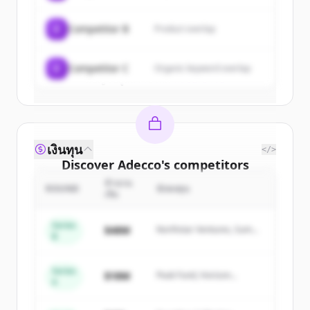
get started.
C
Competitor B
Product overlap
Create Free Account
C
Competitor C
Organic keyword overlap
มีบัญชีอยู่แล้วใช่ไหม
ลงชื่อเข้าใช้
เงินทุน
</>
Discover
Adecco
's
competitors
จำนวน
Sign up for free to view all
competitors
ROUND
นักลงทุน
เงิน
of
Adecco
.
New accounts include trial credits to
Series
$48M
Northstar Ventures, Summit
B
get started.
Capital
Series
Create Free Account
$18M
Peak Fund, Horizon
A
Partners
มีบัญชีอยู่แล้วใช่ไหม
ลงชื่อเข้าใช้