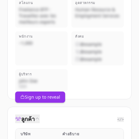
สโลแกน
อุตสาหกรรม
Freelance BTP :
Human Resource &
Travaillez avec les
Employment Services
meilleurs experts
พนักงาน
สังคม
~1,000
@example
@example
@example
ผู้บริหาร
John Doe
CEO
Sign up to reveal
ลูกค้า
</>
บริษัท
คำอธิบาย