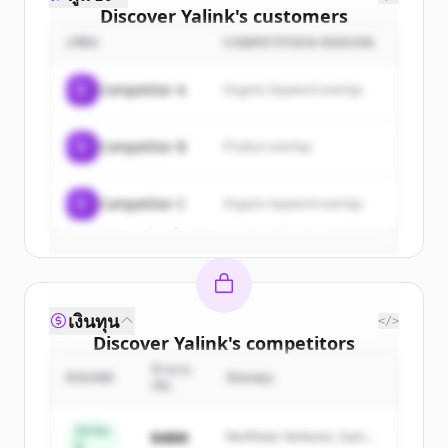
Discover
Yalink
's
customers
บริษัท
COMPETITION REASON
Sign up for free to view all
customers
of
Yalink
.
C
Competitor A
Organic keyword overlap
New accounts include trial credits to
get started.
C
Competitor B
Product overlap
Create Free Account
C
Competitor C
Organic keyword overlap
มีบัญชีอยู่แล้วใช่ไหม
ลงชื่อเข้าใช้
เงินทุน
</>
Discover
Yalink
's
competitors
จำนวน
Sign up for free to view all
competitors
ROUND
นักลงทุน
เงิน
of
Yalink
.
New accounts include trial credits to
Series
$48M
Northstar Ventures, Summit
B