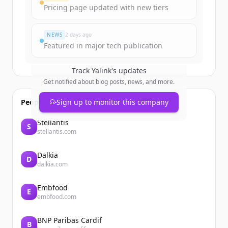
Pricing page updated with new tiers
มีบัญชีอยู่แล้วใช่ไหม
ลงชื่อเข้าใช้
NEWS
2 days ago
Featured in major tech publication
Track
Yalink
's updates
Get notified about blog posts, news, and more.
People also viewed
Sign up to monitor this company
Stellantis
S
stellantis.com
Dalkia
D
dalkia.com
Embfood
E
embfood.com
BNP Paribas Cardif
B