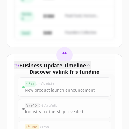
get started.
Capital
Series
Create Free Account
$18M
Peak Fund, Horizon
A
Partners
มีบัญชีอยู่แล้วใช่ไหม
ลงชื่อเข้าใช้
$4M
Founders Collective
Seed
Business Update Timeline
Discover
yalink.fr
's
funding
rounds
บล็อก
2 ชั่วโมงที่แล้ว
Sign up for free to view all
funding
New product launch announcement
rounds
of
yalink.fr
.
New accounts include trial credits to
โพสต์ X
5 ชั่วโมงที่แล้ว
get started.
Industry partnership revealed
Create Free Account
เว็บไซต์
เมื่อวาน