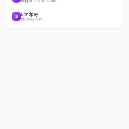
bnpparibascardif.com
Blindpay
B
blindpay.com