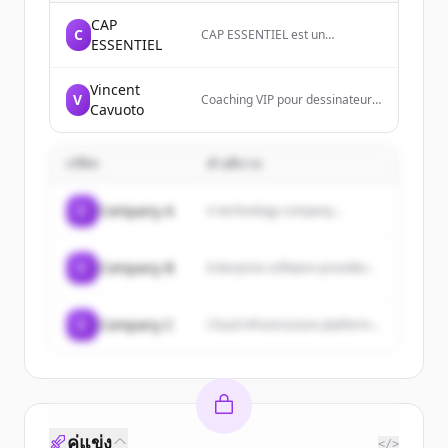
CAP
C
CAP ESSENTIEL est un
ESSENTIEL
groupement de freelances au
service de l'ingénierie et un
organisme de formation qui
Vincent
V
accompagne les professionnels
Coaching VIP pour dessinateurs-
Cavuoto
de la formation jusqu'à leurs
projeteurs souhaitant devenir
premiers clients.
freelance ou expert. Audit
stratégique DAO, BIM et IA pour
บริษัท
bureaux d’études performants.
คำอธิบาย
C
Company A
A technology company...
C
Company B
Enterprise software provider...
C
Company C
Cloud infrastructure platform...
คู่แข่ง
</>