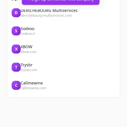
DERICHEBOURG Multiservices
D
derichebourg-multiservices.com
Sodexo
S
sodexo.it
XBOW
X
xbow.com
Trysbr
T
trysbr.com
Callmewine
C
callmewine.com