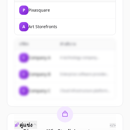
P
Pixasquare
A
Art Storefronts
บริษัท
คำอธิบาย
C
Company A
A technology company...
C
Company B
Enterprise software provider...
C
Company C
Cloud infrastructure platform...
คู่แข่ง
</>