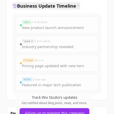
Business Update Timeline
บล็อก
2 ชั่วโมงที่แล้ว
New product launch announcement
โพสต์ X
5 ชั่วโมงที่แล้ว
Industry partnership revealed
เว็บไซต์
เมื่อวาน
Pricing page updated with new tiers
NEWS
2 days ago
Featured in major tech publication
Track
Wix Studio
's updates
Get notified about blog posts, news, and more.
People also viewed
Sign up to monitor this company