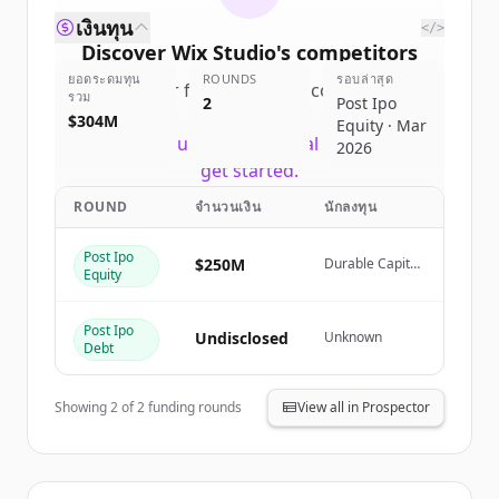
เงินทุน
</>
Discover
Wix Studio
's
competitors
ยอดระดมทุน
ROUNDS
รอบล่าสุด
Sign up for free to view all
competitors
รวม
2
Post Ipo
of
Wix Studio
.
$304M
Equity · Mar
New accounts include trial credits to
2026
get started.
ROUND
จำนวนเงิน
นักลงทุน
Create Free Account
Post Ipo
$250M
Durable Capital
Equity
มีบัญชีอยู่แล้วใช่ไหม
ลงชื่อเข้าใช้
Partners
Post Ipo
Undisclosed
Unknown
Debt
Showing
2
of
2
funding rounds
View all in Prospector