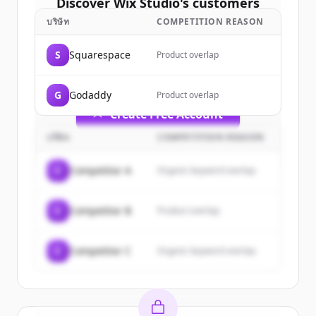
Discover
Wix Studio
's
customers
บริษัท
COMPETITION REASON
Sign up for free to view all
customers
of
Wix Studio
.
S
Squarespace
Product overlap
New accounts include trial credits to
get started.
G
Godaddy
Product overlap
Create Free Account
บริษัท
COMPETITION REASON
มีบัญชีอยู่แล้วใช่ไหม
ลงชื่อเข้าใช้
C
Competitor A
Organic keyword overlap
C
Competitor B
Product overlap
C
Competitor C
Organic keyword overlap