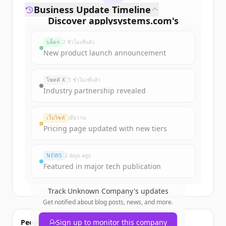
Business Update Timeline
Discover
applysystems.com
's
funding rounds
บล็อก
2 ชั่วโมงที่แล้ว
Sign up for free to view all
funding
New product launch announcement
rounds
of
applysystems.com
.
New accounts include trial credits to
โพสต์ X
5 ชั่วโมงที่แล้ว
get started.
Industry partnership revealed
Create Free Account
เว็บไซต์
เมื่อวาน
Pricing page updated with new tiers
มีบัญชีอยู่แล้วใช่ไหม
ลงชื่อเข้าใช้
NEWS
2 days ago
Featured in major tech publication
Track
Unknown Company
's updates
Get notified about blog posts, news, and more.
People also viewed
Sign up to monitor this company