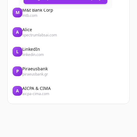
M&t Bank Corp
M
mtb.com
Alice
A
spectrumlabsai.com
LinkedIn
L
linkedin.com
Piraeusbank
P
piraeusbank.gr
AICPA & CIMA
A
aicpa-cima.com