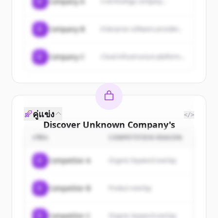
C
Company A
A technology company...
C
Company B
Enterprise software provider...
C
Company C
Cloud infrastructure platform...
คู่แข่ง
</>
Discover
Unknown Company
's
customers
บริษัท
COMPETITION REASON
Sign up for free to view all
customers
C
Competitor A
Organic keyword overlap
of
Unknown Company
.
New accounts include trial credits to
C
Competitor B
Product overlap
get started.
Create Free Account
C
Competitor C
Organic keyword overlap