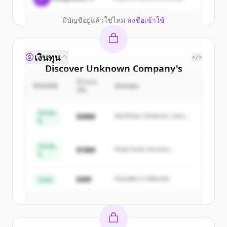
มีบัญชีอยู่แล้วใช่ไหม
ลงชื่อเข้าใช้
เงินทุน
</>
Discover
Unknown Company
's
competitors
จำนวน
ROUND
นักลงทุน
เงิน
Sign up for free to view all
competitors
of
Unknown Company
.
Series
$48M
Northstar Ventures, Summit
B
New accounts include trial credits to
Capital
get started.
Series
$18M
Peak Fund, Horizon
A
Partners
Create Free Account
$4M
Founders Collective
Seed
มีบัญชีอยู่แล้วใช่ไหม
ลงชื่อเข้าใช้