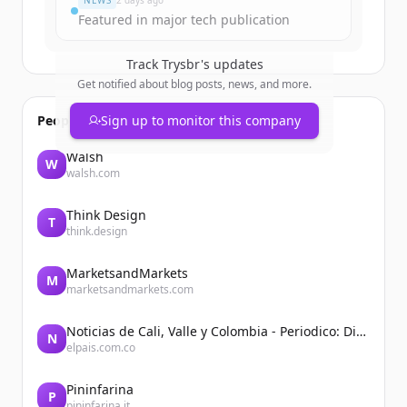
NEWS
2 days ago
Featured in major tech publication
Track
Trysbr
's updates
Get notified about blog posts, news, and more.
People also viewed
Sign up to monitor this company
Walsh
W
walsh.com
Think Design
T
think.design
MarketsandMarkets
M
marketsandmarkets.com
Noticias de Cali, Valle y Colombia - Periodico: Diario El País
N
elpais.com.co
Pininfarina
P
pininfarina.it