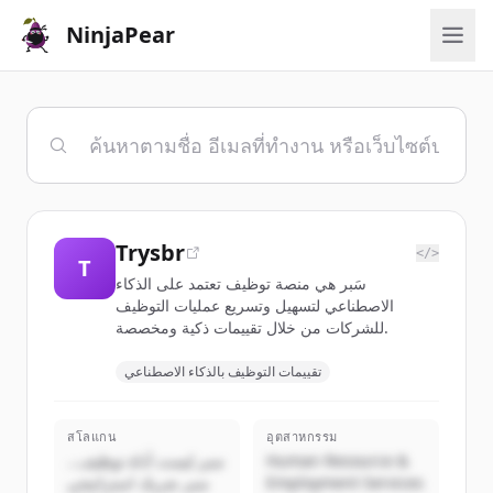
NinjaPear
Trysbr
</>
T
سَبر هي منصة توظيف تعتمد على الذكاء
الاصطناعي لتسهيل وتسريع عمليات التوظيف
للشركات من خلال تقييمات ذكية ومخصصة.
تقييمات التوظيف بالذكاء الاصطناعي
สโลแกน
อุตสาหกรรม
سبر ليست أداة توظيف…
Human Resource &
سبر شريك استراتيجي
Employment Services