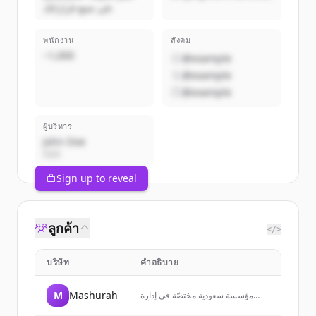
في صنع قراراتك.
พนักงาน
สังคม
~1,000
@example
@example
@example
ผู้บริหาร
John Doe
CEO
Sign up to reveal
ลูกค้า
</>
บริษัท
คำอธิบาย
M
Mashurah
مؤسسة سعودية مختصّة في إدارة
المنتجات، حيث ندرّب الأفراد، ونمكّن