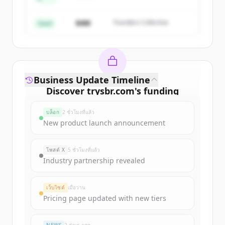
Partners
มีบัญชีอยู่แล้วใช่ไหม
ลงชื่อเข้าใช้
$4M
Founders Collective
Seed
Business Update Timeline
Discover
trysbr.com
's
funding
rounds
บล็อก
2 ชั่วโมงที่แล้ว
Sign up for free to view all
funding
New product launch announcement
rounds
of
trysbr.com
.
New accounts include trial credits to
โพสต์ X
5 ชั่วโมงที่แล้ว
get started.
Industry partnership revealed
Create Free Account
เว็บไซต์
เมื่อวาน
Pricing page updated with new tiers
มีบัญชีอยู่แล้วใช่ไหม
ลงชื่อเข้าใช้