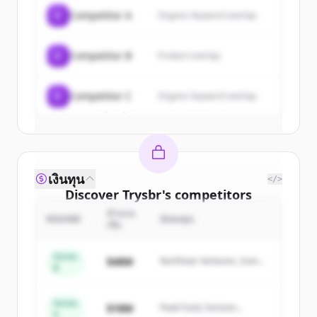
of
Trysbr
.
C
Competitor A
Organic keyword overlap
New accounts include trial credits to
get started.
C
Competitor B
Product overlap
Create Free Account
C
Competitor C
Organic keyword overlap
มีบัญชีอยู่แล้วใช่ไหม
ลงชื่อเข้าใช้
เงินทุน
</>
Discover
Trysbr
's
competitors
จำนวน
Sign up for free to view all
competitors
ROUND
นักลงทุน
เงิน
of
Trysbr
.
New accounts include trial credits to
Series
$48M
Northstar Ventures, Summit
B
get started.
Capital
Series
Create Free Account
$18M
Peak Fund, Horizon
A