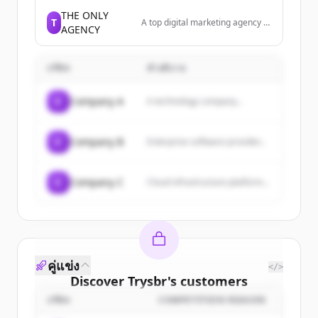
فرق إدارة المنتجات، ونساعد قادة
الشركات التقنية على الارتقاء
THE ONLY
T
A top digital marketing agency in
بمنتجاتهم حتى تتمكن في السوق
AGENCY
Saudi Arabia that specializes in
السعودي.
boosting visibility and ROI for
businesses in KSA.
บริษัท
คำอธิบาย
C
Company A
A technology company...
C
Company B
Enterprise software provider...
C
Company C
Cloud infrastructure platform...
คู่แข่ง
</>
Discover
Trysbr
's
customers
บริษัท
COMPETITION REASON
Sign up for free to view all
customers