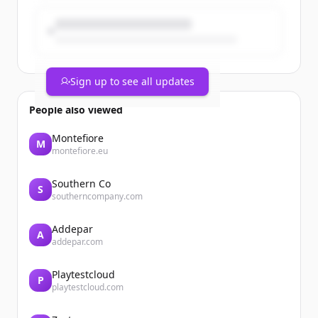
Sign up to see all updates
People also viewed
Montefiore
M
montefiore.eu
Southern Co
S
southerncompany.com
Addepar
A
addepar.com
Playtestcloud
P
playtestcloud.com