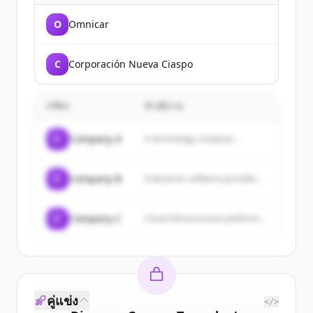
O
Omnicar
C
Corporación Nueva Ciaspo
บริษัท
คำอธิบาย
C
Company A
A technology company...
C
Company B
Enterprise software provider...
C
Company C
Cloud infrastructure platform...
คู่แข่ง
</>