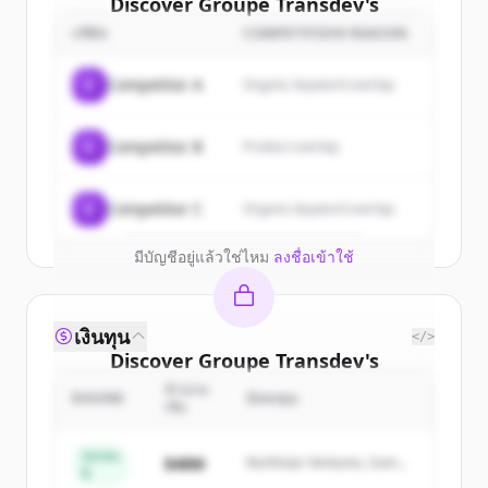
Discover
Groupe Transdev
's
customers
บริษัท
COMPETITION REASON
Sign up for free to view all
customers
C
Competitor A
Organic keyword overlap
of
Groupe Transdev
.
New accounts include trial credits to
C
Competitor B
Product overlap
get started.
Create Free Account
C
Competitor C
Organic keyword overlap
มีบัญชีอยู่แล้วใช่ไหม
ลงชื่อเข้าใช้
เงินทุน
</>
Discover
Groupe Transdev
's
competitors
จำนวน
ROUND
นักลงทุน
เงิน
Sign up for free to view all
competitors
of
Groupe Transdev
.
Series
$48M
Northstar Ventures, Summit
B
New accounts include trial credits to
Capital