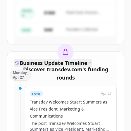
get started.
Series
$18M
Peak Fund, Horizon
A
Partners
Create Free Account
$4M
Founders Collective
Seed
มีบัญชีอยู่แล้วใช่ไหม
ลงชื่อเข้าใช้
Business Update Timeline
Discover
transdev.com
's
funding
Monday,
rounds
Apr 27
Sign up for free to view all
funding
news
Apr 27
rounds
of
transdev.com
.
New accounts include trial credits to
Transdev Welcomes Stuart Summers as
get started.
Vice President, Marketing &
Communications
The post Transdev Welcomes Stuart
Create Free Account
Summers as Vice President, Marketing