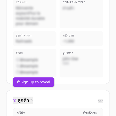
สโลแกน
COMPANY TYPE
Réinvente
ส่วนตัว
aujourd'hui la
mobilité durable
pour demain
อุตสาหกรรม
พนักงาน
Railroads
~1,000
สังคม
ผู้บริหาร
John Doe
@example
CEO
@example
@example
Sign up to reveal
ลูกค้า
</>
บริษัท
คำอธิบาย