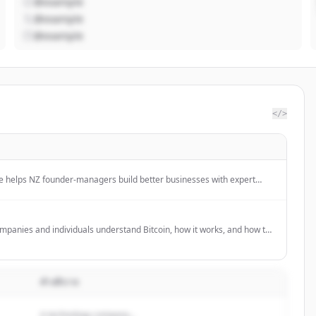
@example
@example
@example
</>
 helps NZ founder-managers build better businesses with expert
rowth advice, and practical tools.
mpanies and individuals understand Bitcoin, how it works, and how to
roperly through self-custody using hardware wallets. We provide
d guidance for implementing Bitcoin strategically within businesses,
exchange integration and secure hardware wallet custody.
คำอธิบาย
A technology company...