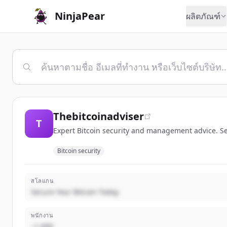
NinjaPear
ผลิตภัณฑ์
Thebitcoinadviser
T
Expert Bitcoin security and management advice. S
Bitcoin security
สโลแกน
Secure Your Bitcoin Today
พนักงาน
~1,000