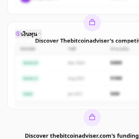
เงินทุน
Discover
Thebitcoinadviser
's
competi
ROUND
วันที่
จำนวนเงิน
Sign up for free to view all
competitors
o
Thebitcoinadviser
.
$48M
Series B
Mar 2024
New accounts include trial credits to get sta
$18M
Series A
Aug 2022
Create Free Account
$4M
Seed
Jan 2021
มีบัญชีอยู่แล้วใช่ไหม
ลงชื่อเข้าใช้
Discover
thebitcoinadviser.com
's
funding