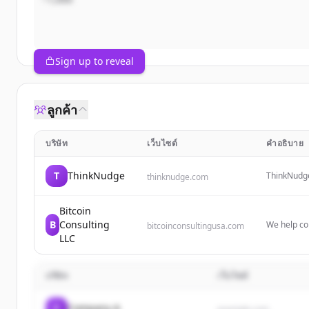
Sign up to reveal
ลูกค้า
บริษัท
เว็บไซต์
คำอธิบาย
T
ThinkNudge
ThinkNudge
thinknudge.com
strategy, g
Bitcoin
B
Consulting
We help co
bitcoinconsultingusa.com
secure it p
LLC
personalize
including 
บริษัท
เว็บไซต์
C
Company A