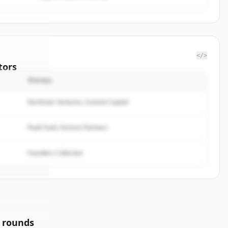
</>
tors
นักลงทุน
f
Northstar Ventures, Summit Capital
rted.
Peak Fund, Horizon Partners
Founders Collective
 rounds