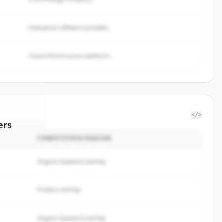
Enterprise software provider...
Cloud infrastructure platform...
</>
ers
COMPETITION REASON
inadviser
.
rted.
Organic keyword overlap
Product overlap
Organic keyword overlap