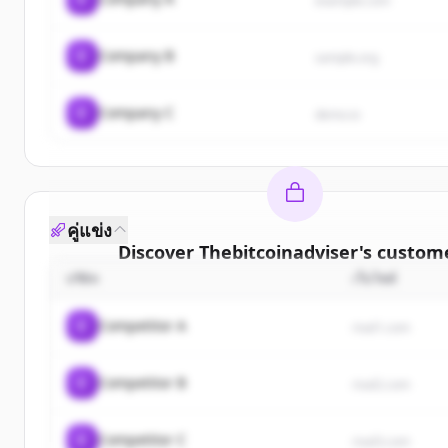
example.com
C
Company B
sample.org
C
Company C
demo.io
คู่แข่ง
Discover
Thebitcoinadviser
's
custom
บริษัท
เว็บไซต์
Sign up for free to view all
customers
of
Thebitco
New accounts include trial credits to get sta
C
Competitor A
rival1.com
Create Free Account
C
Competitor B
rival2.com
มีบัญชีอยู่แล้วใช่ไหม
ลงชื่อเข้าใช้
C
Competitor C
rival3.com