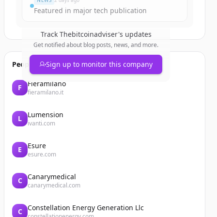
NEWS
2 days ago
Featured in major tech publication
Track
Thebitcoinadviser
's updates
Get notified about blog posts, news, and more.
People also viewed
Sign up to monitor this company
Fieramilano
F
fieramilano.it
Lumension
L
ivanti.com
Esure
E
esure.com
Canarymedical
C
canarymedical.com
Constellation Energy Generation Llc
C
constellationenergy.com