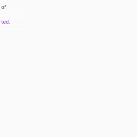
of
rted.