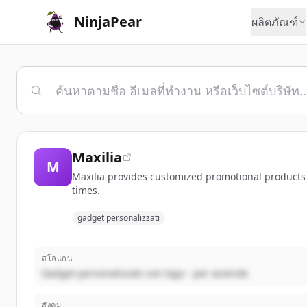
NinjaPear
ผลิตภัณฑ์
Maxilia
M
Maxilia provides customized promotional products wi
times.
gadget personalizzati
สโลแกน
Gadget personalizzati con logo - per aziende
สังคม