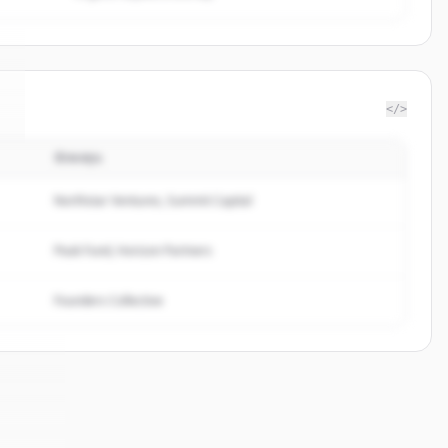
</>
นักลงทุน
.
Northstar Ventures, Summit Capital
Peak Fund, Horizon Partners
Founders Collective