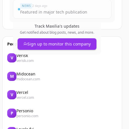
NEWS
2 days ago
Featured in major tech publication
Track
Maxilia
's updates
Get notified about blog posts, news, and more.
People also viewed
Sign up to monitor this company
Verisk
V
verisk.com
Midocean
M
midocean.com
Vercel
V
vercel.com
Personio
P
personio.com