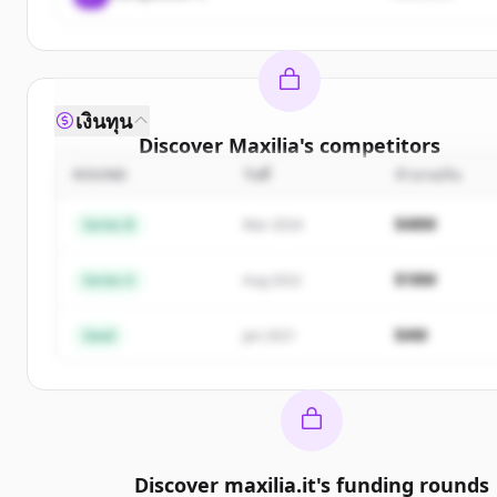
เงินทุน
Discover
Maxilia
's
competitors
ROUND
วันที่
จำนวนเงิน
Sign up for free to view all
competitors
of
Maxilia
New accounts include trial credits to get started.
$48M
Series B
Mar 2024
Create Free Account
$18M
Series A
Aug 2022
มีบัญชีอยู่แล้วใช่ไหม
ลงชื่อเข้าใช้
$4M
Seed
Jan 2021
Discover
maxilia.it
's
funding rounds