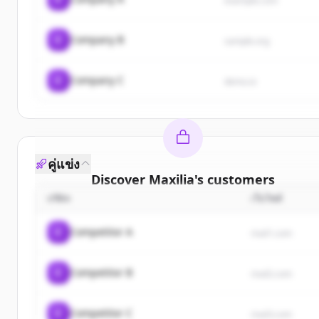
example.com
C
Company B
sample.org
C
Company C
demo.io
คู่แข่ง
Discover
Maxilia
's
customers
บริษัท
เว็บไซต์
Sign up for free to view all
customers
of
Maxilia
.
New accounts include trial credits to get started.
C
Competitor A
rival1.com
Create Free Account
C
Competitor B
rival2.com
มีบัญชีอยู่แล้วใช่ไหม
ลงชื่อเข้าใช้
C
Competitor C
rival3.com