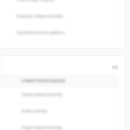
Enterprise software provider...
Cloud infrastructure platform...
</>
COMPETITION REASON
Organic keyword overlap
Product overlap
Organic keyword overlap