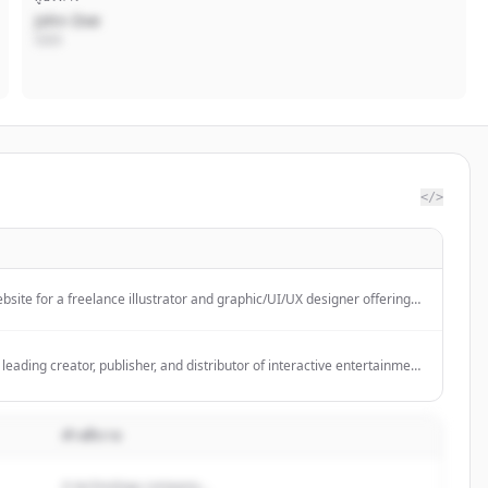
John Doe
CEO
</>
ebsite for a freelance illustrator and graphic/UI/UX designer offering
igned graphics for brands.
a leading creator, publisher, and distributor of interactive entertainment
es, known for crafting original and memorable gaming experiences.
คำอธิบาย
A technology company...