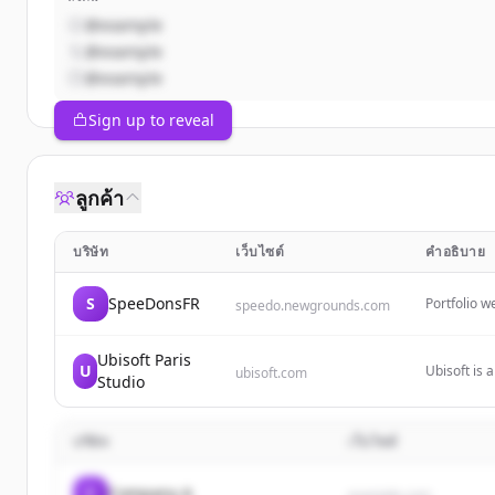
@example
@example
@example
Sign up to reveal
ลูกค้า
บริษัท
เว็บไซต์
คำอธิบาย
S
SpeeDonsFR
Portfolio w
speedo.newgrounds.com
custom-des
Ubisoft Paris
U
Ubisoft is 
ubisoft.com
Studio
and servic
บริษัท
เว็บไซต์
C
Company A