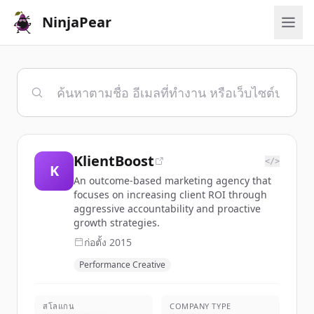
NinjaPear
KlientBoost
</>
K
An outcome-based marketing agency that
focuses on increasing client ROI through
aggressive accountability and proactive
growth strategies.
ก่อตั้ง
2015
Performance Creative
สโลแกน
COMPANY TYPE