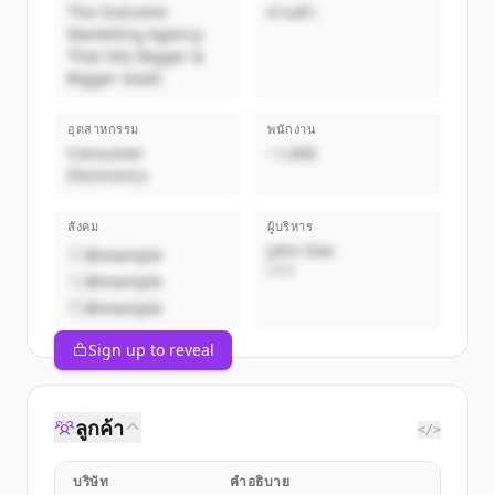
The Outcome
ส่วนตัว
Marketing Agency
That Hits Bigger &
Bigger Goals
อุตสาหกรรม
พนักงาน
Consumer
~1,000
Electronics
สังคม
ผู้บริหาร
John Doe
@example
CEO
@example
@example
Sign up to reveal
ลูกค้า
</>
บริษัท
คำอธิบาย