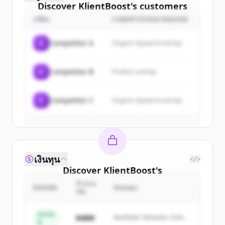
Discover
KlientBoost
's
customers
บริษัท
COMPETITION REASON
Sign up for free to view all
customers
of
KlientBoost
.
C
Competitor A
Organic keyword overlap
New accounts include trial credits to
get started.
C
Competitor B
Product overlap
Create Free Account
C
Competitor C
Organic keyword overlap
มีบัญชีอยู่แล้วใช่ไหม
ลงชื่อเข้าใช้
เงินทุน
</>
Discover
KlientBoost
's
competitors
จำนวน
ROUND
นักลงทุน
เงิน
Sign up for free to view all
competitors
of
KlientBoost
.
Series
$48M
Northstar Ventures, Summit
B