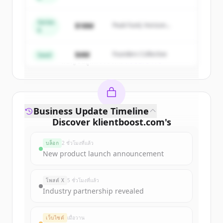
New accounts include trial credits to
Capital
get started.
Series
$18M
Peak Fund, Horizon
A
Partners
Create Free Account
$4M
Founders Collective
Seed
มีบัญชีอยู่แล้วใช่ไหม
ลงชื่อเข้าใช้
Business Update Timeline
Discover
klientboost.com
's
funding rounds
บล็อก
2 ชั่วโมงที่แล้ว
Sign up for free to view all
funding
New product launch announcement
rounds
of
klientboost.com
.
New accounts include trial credits to
โพสต์ X
5 ชั่วโมงที่แล้ว
get started.
Industry partnership revealed
Create Free Account
เว็บไซต์
เมื่อวาน