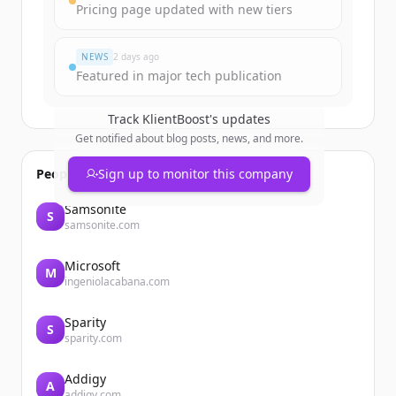
Pricing page updated with new tiers
มีบัญชีอยู่แล้วใช่ไหม
ลงชื่อเข้าใช้
NEWS
2 days ago
Featured in major tech publication
Track
KlientBoost
's updates
Get notified about blog posts, news, and more.
People also viewed
Sign up to monitor this company
Samsonite
S
samsonite.com
Microsoft
M
ingeniolacabana.com
Sparity
S
sparity.com
Addigy
A
addigy.com