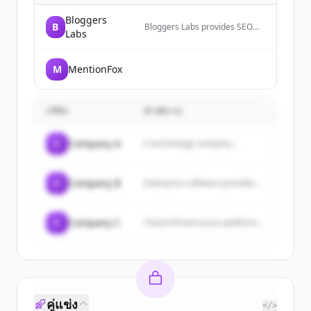
Bloggers
B
Bloggers Labs provides SEO
Labs
services, link building, and
content creation to help
businesses improve their
M
MentionFox
online presence and search
engine rankings.
บริษัท
คำอธิบาย
C
Company A
A technology company...
C
Company B
Enterprise software provider...
C
Company C
Cloud infrastructure platform...
คู่แข่ง
</>