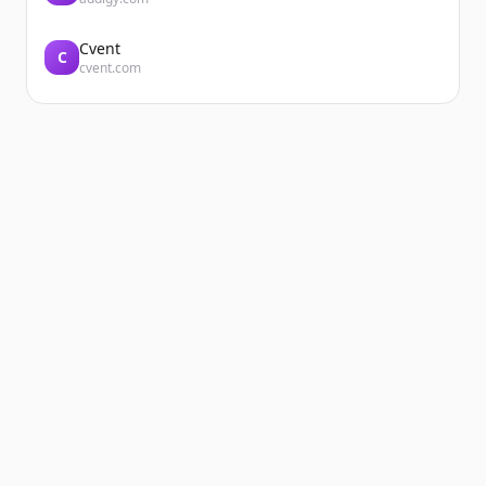
Cvent
C
cvent.com