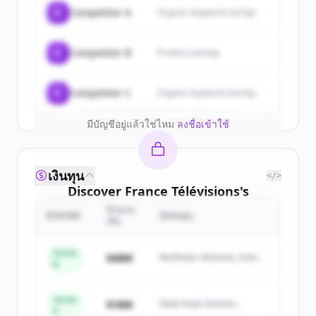
Sign up for free to view all
customers
C
Competitor A
Organic keyword overlap
of
France Télévisions
.
New accounts include trial credits to
C
Competitor B
Product overlap
get started.
Create Free Account
C
Competitor C
Organic keyword overlap
มีบัญชีอยู่แล้วใช่ไหม
ลงชื่อเข้าใช้
เงินทุน
</>
Discover
France Télévisions
's
competitors
จำนวน
ROUND
นักลงทุน
เงิน
Sign up for free to view all
competitors
of
France Télévisions
.
Series
$48M
Northstar Ventures, Summit
B
New accounts include trial credits to
Capital
get started.
Series
$18M
Peak Fund, Horizon
A
Partners