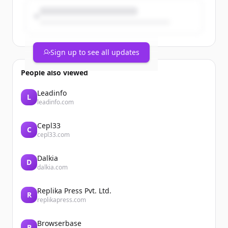
Sign up to see all updates
People also viewed
Leadinfo
L
leadinfo.com
Cepl33
C
cepl33.com
Dalkia
D
dalkia.com
Replika Press Pvt. Ltd.
R
replikapress.com
Browserbase
B