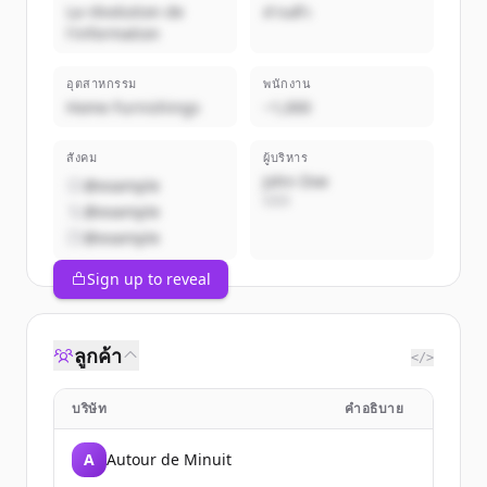
La révolution de
ส่วนตัว
l'information
อุตสาหกรรม
พนักงาน
Home Furnishings
~1,000
สังคม
ผู้บริหาร
John Doe
@example
CEO
@example
@example
Sign up to reveal
ลูกค้า
</>
บริษัท
คำอธิบาย
A
Autour de Minuit