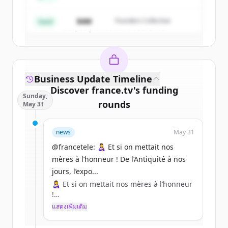
Create Free Account
$4M
Founders Collective
Seed
มีบัญชีอยู่แล้วใช่ไหม
ลงชื่อเข้าใช้
Business Update Timeline
Discover
france.tv
's
funding
Sunday,
rounds
May 31
Sign up for free to view all
funding
news
May 31
rounds
of
france.tv
.
New accounts include trial credits to
@francetele: 👩‍🍼 Et si on mettait nos
get started.
mères à l’honneur ! De l’Antiquité à nos
jours, l’expo...
👩‍🍼 Et si on mettait nos mères à l’honneur
Create Free Account
!
แสดงเพิ่มเติม
มีบัญชีอยู่แล้วใช่ไหม
ลงชื่อเข้าใช้
De l’Antiquité à nos jours, l’exposition
explore les mystères, rites et faits liés à