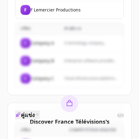
F
F Lemercier Productions
บริษัท
คำอธิบาย
C
Company A
A technology company...
C
Company B
Enterprise software provider...
C
Company C
Cloud infrastructure platform...
คู่แข่ง
</>
Discover
France Télévisions
's
customers
บริษัท
COMPETITION REASON