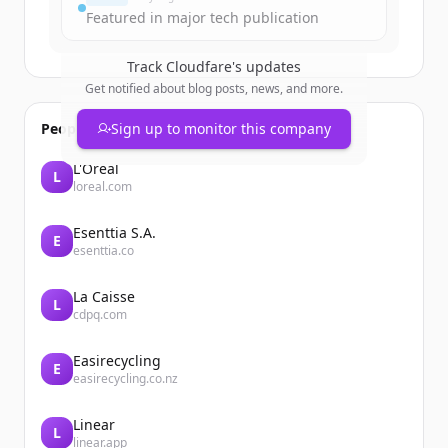
Featured in major tech publication
Track
Cloudfare
's updates
Get notified about blog posts, news, and more.
People also viewed
Sign up to monitor this company
L'Oréal
L
loreal.com
Esenttia S.A.
E
esenttia.co
La Caisse
L
cdpq.com
Easirecycling
E
easirecycling.co.nz
Linear
L
linear.app