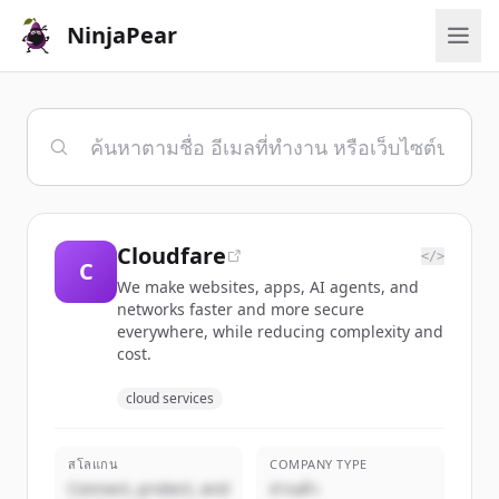
NinjaPear
Cloudfare
</>
C
We make websites, apps, AI agents, and
networks faster and more secure
everywhere, while reducing complexity and
cost.
cloud services
สโลแกน
COMPANY TYPE
Connect, protect, and
ส่วนตัว