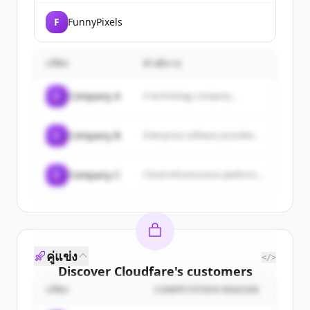
F
FunnyPixels
บริษัท
คำอธิบาย
C
Company A
A technology company...
C
Company B
Enterprise software provider...
C
Company C
Cloud infrastructure platform...
คู่แข่ง
</>
Discover
Cloudfare
's
customers
บริษัท
COMPETITION REASON
Sign up for free to view all
customers