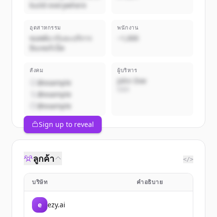
build everywhere
อุตสาหกรรม
พนักงาน
ซอฟต์แวร์และบริการ
~1,000
อินเทอร์เน็ต
สังคม
ผู้บริหาร
John Doe
@example
CEO
@example
@example
Sign up to reveal
ลูกค้า
</>
บริษัท
คำอธิบาย
e
ezy.ai