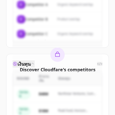
of
Cloudfare
.
C
Competitor A
Organic keyword overlap
New accounts include trial credits to
get started.
C
Competitor B
Product overlap
Create Free Account
C
Competitor C
Organic keyword overlap
มีบัญชีอยู่แล้วใช่ไหม
ลงชื่อเข้าใช้
เงินทุน
</>
Discover
Cloudfare
's
competitors
จำนวน
Sign up for free to view all
competitors
ROUND
นักลงทุน
เงิน
of
Cloudfare
.
New accounts include trial credits to
Series
$48M
Northstar Ventures, Summit
B
get started.
Capital
Series
Create Free Account
$18M
Peak Fund, Horizon
A
Partners