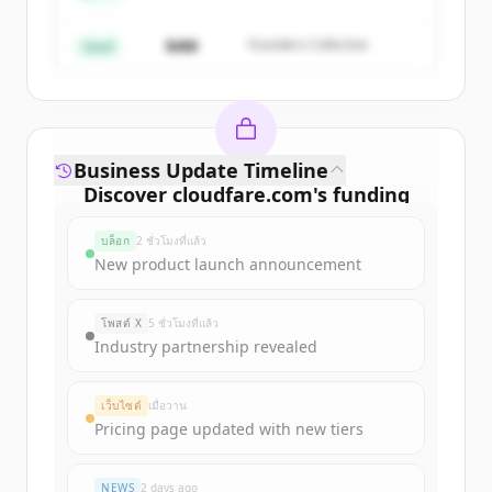
มีบัญชีอยู่แล้วใช่ไหม
ลงชื่อเข้าใช้
$4M
Founders Collective
Seed
Business Update Timeline
Discover
cloudfare.com
's
funding
rounds
บล็อก
2 ชั่วโมงที่แล้ว
Sign up for free to view all
funding
New product launch announcement
rounds
of
cloudfare.com
.
New accounts include trial credits to
โพสต์ X
5 ชั่วโมงที่แล้ว
get started.
Industry partnership revealed
Create Free Account
เว็บไซต์
เมื่อวาน
Pricing page updated with new tiers
มีบัญชีอยู่แล้วใช่ไหม
ลงชื่อเข้าใช้
NEWS
2 days ago