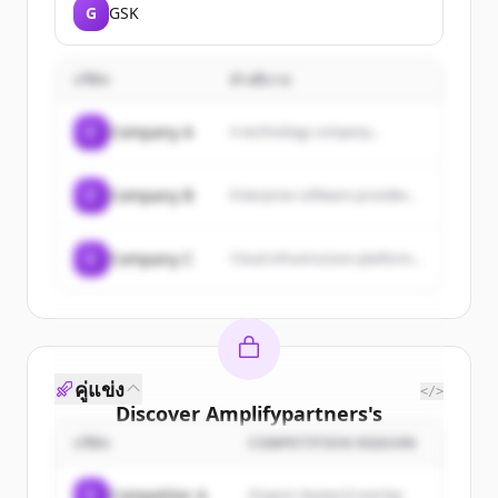
G
GSK
บริษัท
คำอธิบาย
C
Company A
A technology company...
C
Company B
Enterprise software provider...
C
Company C
Cloud infrastructure platform...
คู่แข่ง
</>
Discover
Amplifypartners
's
customers
บริษัท
COMPETITION REASON
Sign up for free to view all
customers
C
Competitor A
Organic keyword overlap