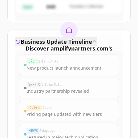
$4M
Founders Collective
Seed
มีบัญชีอยู่แล้วใช่ไหม
ลงชื่อเข้าใช้
Business Update Timeline
Discover
amplifypartners.com
's
funding rounds
บล็อก
2 ชั่วโมงที่แล้ว
Sign up for free to view all
funding
New product launch announcement
rounds
of
amplifypartners.com
.
New accounts include trial credits to
โพสต์ X
5 ชั่วโมงที่แล้ว
get started.
Industry partnership revealed
Create Free Account
เว็บไซต์
เมื่อวาน
Pricing page updated with new tiers
มีบัญชีอยู่แล้วใช่ไหม
ลงชื่อเข้าใช้
NEWS
2 days ago
Featured in major tech publication