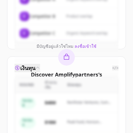
of
Amplifypartners
.
New accounts include trial credits to
C
Competitor B
Product overlap
get started.
Create Free Account
C
Competitor C
Organic keyword overlap
มีบัญชีอยู่แล้วใช่ไหม
ลงชื่อเข้าใช้
เงินทุน
</>
Discover
Amplifypartners
's
competitors
จำนวน
ROUND
นักลงทุน
เงิน
Sign up for free to view all
competitors
of
Amplifypartners
.
Series
$48M
Northstar Ventures, Summit
B
New accounts include trial credits to
Capital
get started.
Series
$18M
Peak Fund, Horizon
A
Partners
Create Free Account