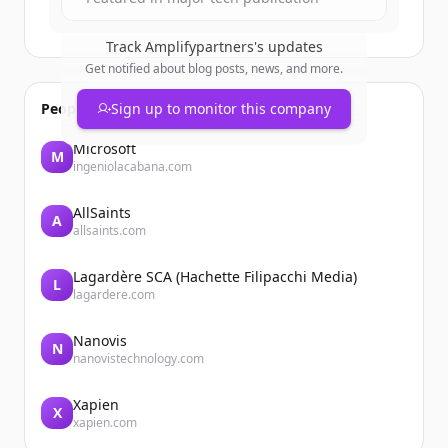
Track
Amplifypartners
's updates
Get notified about blog posts, news, and more.
People also viewed
Sign up to monitor this company
Microsoft
M
ingeniolacabana.com
AllSaints
A
allsaints.com
Lagardère SCA (Hachette Filipacchi Media)
L
lagardere.com
Nanovis
N
nanovistechnology.com
Xapien
X
xapien.com